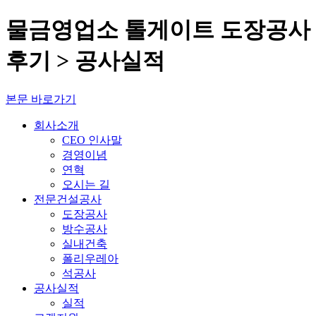
물금영업소 톨게이트 도장공사
후기 > 공사실적
본문 바로가기
회사소개
CEO 인사말
경영이념
연혁
오시는 길
전문건설공사
도장공사
방수공사
실내건축
폴리우레아
석공사
공사실적
실적